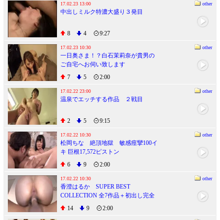
17.02.23 13:00
other
中出しミルク特濃大盛り３発目
8
4
9:27
17.02.23 10:30
other
一日奥さま！？白石茉莉奈が貴男の
ご自宅へお伺い致します
7
5
2:00
17.02.22 23:00
other
温泉でエッチする作品 ２戦目
2
5
9:15
17.02.22 10:30
other
松岡ちな 絶頂地獄 敏感痙攣100イ
キ 巨根17,572ピストン
6
9
2:00
17.02.22 10:30
other
香澄はるか SUPER BEST
COLLECTION 全7作品＋初出し完全
未公開デビュー前のハメ撮り流出映
14
9
2:00
像収録！