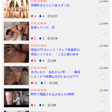
17.02.22 02:00
other
美脚好きならとりあえずこれ
4
4
10:57
17.02.22 00:30
other
長身シリーズ ②
5
2
10:58
17.02.21 10:30
other
現役のTVタレント！そして秋葉原の
現役メイドさん 「ご主人様の命令
は絶対です･･･」私はあなたの言いな
4
4
2:00
りご奉仕ど変態メイド 浅田結梨
17.02.21 10:30
other
古川いおり あれから1年・・・最高
にエッチで綺麗な古川いおりがアナ
タの姉になってラブラブ近親相姦生
11
5
2:00
活２
17.02.18 10:20
other
野外で悪戯される少女たち4時間
1
6
2:00