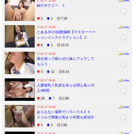
17.02.17 21:30
other
妹のオナニー １
2
3
7:59
17.02.17 16:00
other
とあるAVの自慰補助【マスターベー
ションインストラクション】２
6
5
10:32
17.02.17 14:00
other
薬を使って眠らせた妹にフェラして
もらう
5
32
8:34
17.02.17 10:40
other
人妻貧乳 3 乳首を尖らせ悶え喜ぶ10
人4時間
28
7
2:00
17.02.17 10:30
other
ありえない場所でハラハラＳＥＸ
スリルで興奮が高まり何度も絶頂す
る あおいれな
5
3
2:00
17.02.17 10:20
other