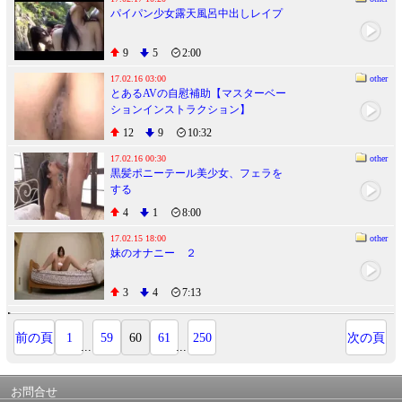
パイパン少女露天風呂中出しレイプ
9
5
2:00
17.02.16 03:00
other
とあるAVの自慰補助【マスターベー
ションインストラクション】
12
9
10:32
17.02.16 00:30
other
黒髪ポニーテール美少女、フェラを
する
4
1
8:00
17.02.15 18:00
other
妹のオナニー ２
3
4
7:13
前の頁
1
59
60
61
250
次の頁
...
...
お問合せ