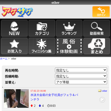
other
ホーム
> other
再生時間:
投稿時期:
並替え:
17.02.23 16:00
other
水泳大会前の女子社員がフェラ＆パ
ンチラ
2
4
8:03