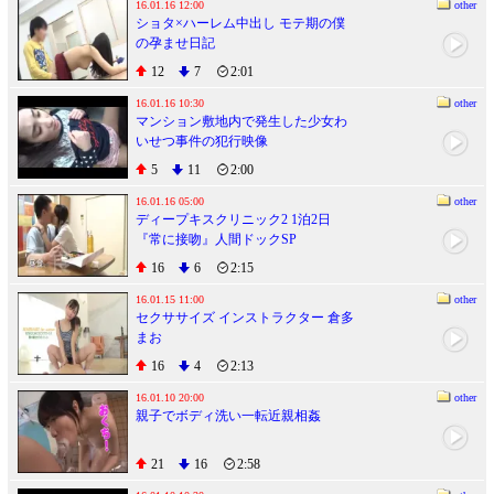
16.01.16 12:00
other
ショタ×ハーレム中出し モテ期の僕
の孕ませ日記
12
7
2:01
16.01.16 10:30
other
マンション敷地内で発生した少女わ
いせつ事件の犯行映像
5
11
2:00
16.01.16 05:00
other
ディープキスクリニック2 1泊2日
『常に接吻』人間ドックSP
16
6
2:15
16.01.15 11:00
other
セクササイズ インストラクター 倉多
まお
16
4
2:13
16.01.10 20:00
other
親子でボディ洗い一転近親相姦
21
16
2:58