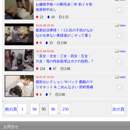
お嬢様学校一の剛毛未〇年 初イキ初
放尿初中出し
22
10
1:55
16.01.08 10:20
other
最新妊活事情！！2人目の子供がなか
なか出来ない奥様達がこぞって通う
不妊治療で有名な整体マッサージ店
9
25
2:00
16.01.08 02:00
other
「長女・次女・三女・四女・五女・
六女・母の性欲処理はボクの役割」7
人連続セックスで精子からっぽ朝生
224
47
2:08
活
16.01.07 10:20
other
復刻セレクション Wパック 蜜戯のマ
リオネット & ごめんなさい 田村香織
4
7
2:00
前の頁
1
94
95
96
250
次の頁
...
...
お問合せ