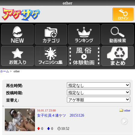
other
ホーム
> other
再生時間:
投稿時期:
並替え:
16.01.17 23:00
other
女子社員４連ケツ 20151126
0
0
10:52