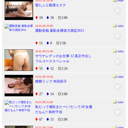
16.01.10 10:30
other
寝たふり痴漢エステ
19
18
2:00
16.01.09 23:00
other
運動音痴 羞恥全裸体力測定2015
13
8
2:58
16.01.09 21:00
other
サウナレディのお仕事 12 真正中出し
フルコーススペシャル
55
12
2:24
16.01.09 10:30
other
猥褻リップ 本田莉子
27
14
2:00
16.01.08 21:00
other
私だって潮吹きたーい!だってAV女優
だもん!! 有村千佳
67
15
2:06
16.01.08 13:00
other