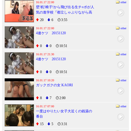
16.01.17 22:00
other
壁!机!椅子!から飛び出る生チ○ポが人
気の進学校『都立しゃぶりながら高
校』・・・さらにハメながら!!汗を流
20
6
3:55
した部活動&涙の教育実習編
16.01.17 22:00
other
4連ケツ 20151120
0
0
10:51
16.01.17 21:30
other
4連ケツ 20151120
0
0
10:51
16.01.17 10:20
other
ガックガクの女 KAORI
8
7
2:00
16.01.17 07:00
other
一度はやりたい女子大近くの銭湯の
番台
15
5
3:31