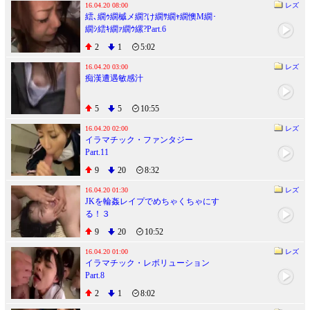
16.04.20 08:00
レズ
繧､繝ｩ繝槭メ繝?け繝ｻ繝ｬ繝懊Μ繝･
繝ｼ繧ｷ繝ｧ繝ｳ縲?Part.6
2
1
5:02
16.04.20 03:00
レズ
痴漢遭遇敏感汁
5
5
10:55
16.04.20 02:00
レズ
イラマチック・ファンタジー
Part.11
9
20
8:32
16.04.20 01:30
レズ
JKを輪姦レイプでめちゃくちゃにす
る！３
9
20
10:52
16.04.20 01:00
レズ
イラマチック・レボリューション
Part.8
2
1
8:02