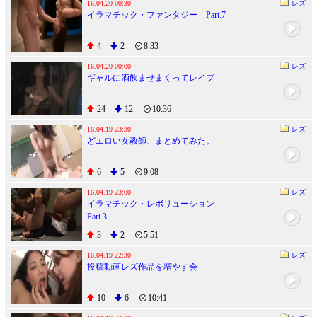
16.04.20 00:30
レズ
イラマチック・ファンタジー Part.7
4
2
8:33
16.04.20 00:00
レズ
ギャルに酒飲ませまくってレイプ
24
12
10:36
16.04.19 23:30
レズ
どエロい女教師、まとめてみた。
6
5
9:08
16.04.19 23:00
レズ
イラマチック・レボリューション
Part.3
3
2
5:51
16.04.19 22:30
レズ
投稿動画レズ作品を増やす会
10
6
10:41