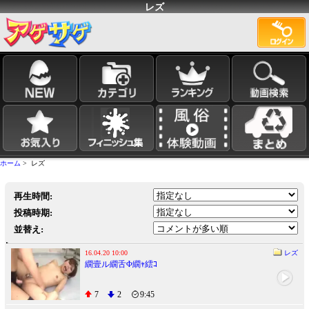
レズ
ホーム
> レズ
再生時間:
投稿時期:
並替え:
16.04.20 10:00
レズ
繝壹ル繝舌Φ繝ｬ繧ｺ
7
2
9:45