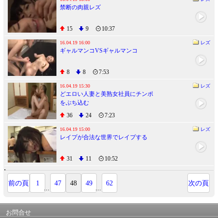
禁断の肉親レズ
15
9
10:37
16.04.19 16:00
レズ
ギャルマンコVSギャルマンコ
8
8
7:53
16.04.19 15:30
レズ
どエロい人妻と美熟女社員にチンポ
をぶち込む
36
24
7:23
16.04.19 15:00
レズ
レイプが合法な世界でレイプする
31
11
10:52
前の頁
1
47
48
49
62
次の頁
...
...
お問合せ