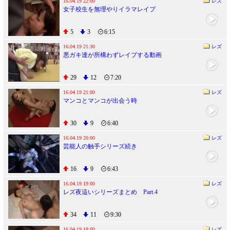
16.04.19 22:00
レズ
女子校生を無理やりイラマレイプ
5
3
6:15
16.04.19 21:30
レズ
悪ガキ達が所構わずレイプする動画
29
12
7:20
16.04.19 21:00
レズ
マンコとマンコが出会う時
30
9
6:40
16.04.19 20:00
レズ
芸能人の触手シリーズ続き
16
9
6:43
16.04.19 19:00
レズ
レズ夜這いシリーズまとめ Part.4
34
11
9:30
16.04.19 18:00
レズ