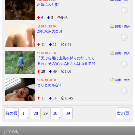
お気に入り07
6
5
9:48
16.06.11 15:30
露出・野外
2010水泳大会01
11
11
8:41
16.06.10 21:00
露出・野外
「天ぷら用に山菜を採りに行ってく
るわ」その実おばあさんは山奥で浣
腸プレイに溺れていた…
28
49
1:00
16.06.10 20:00
露出・野外
とりとめもなく
11
14
10:45
前の頁
1
28
29
30
39
次の頁
...
...
お問合せ