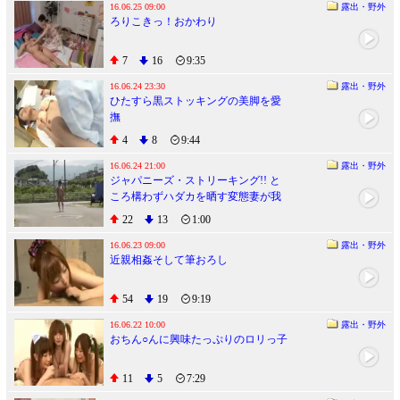
16.06.25 09:00
露出・野外
ろりこきっ！おかわり
7
16
9:35
16.06.24 23:30
露出・野外
ひたすら黒ストッキングの美脚を愛
撫
4
8
9:44
16.06.24 21:00
露出・野外
ジャパニーズ・ストリーキング!! と
ころ構わずハダカを晒す変態妻が我
慢できずに道路脇でSEX
22
13
1:00
16.06.23 09:00
露出・野外
近親相姦そして筆おろし
54
19
9:19
16.06.22 10:00
露出・野外
おちん○んに興味たっぷりのロリっ子
11
5
7:29