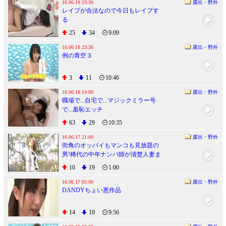
16.06.19 23:30
露出・野外
レイプが合法なので今日もレイプす
る
25
34
9:09
16.06.18 23:30
露出・野外
例の青空３
3
11
10:46
16.06.18 14:00
露出・野外
職場で...自宅で...マジックミラー号
で...羞恥エッチ
63
29
10:35
16.06.17 21:00
露出・野外
街角のオッパイもマンコも見放題の
男!稀代の中年ナンパ師が清楚人妻ま
で総勢4名ゲット!!
10
19
1:00
16.06.17 02:00
露出・野外
DANDYちょい悪作品
14
10
9:56