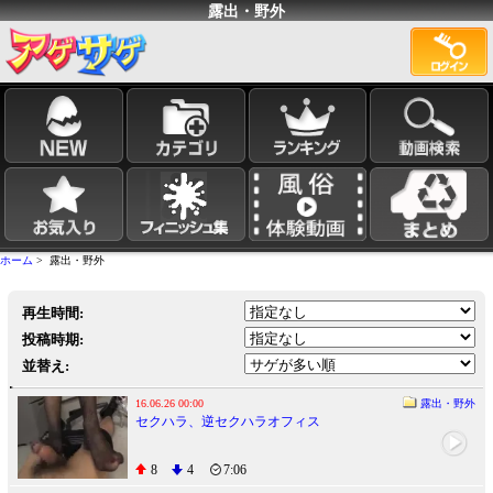
露出・野外
ホーム
> 露出・野外
再生時間:
投稿時期:
並替え:
16.06.26 00:00
露出・野外
セクハラ、逆セクハラオフィス
8
4
7:06