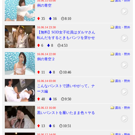
16.06.15 03:00
露出・野外
例の青空
35
16
8:10
16.06.14 23:30
露出・野外
【無料】SOD女子社員はダルマさん
転んだをするときもパンツを穿かせ
てもらえません 20160103
6
8
4:53
16.06.14 22:00
露出・野外
例の青空２
11
8
10:46
16.06.14 03:00
露出・野外
こんなパンストで誘いやがって。ナ
ース編
48
16
9:50
16.06.13 16:00
露出・野外
黒いパンストを履いたまま色々ヤる
13
6
10:51
16.06.12 14:00
露出・野外