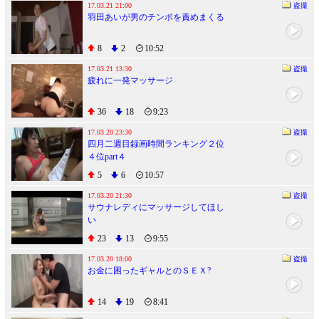
17.03.21 21:00
盗撮
羽田あいが男のチンポを責めまくる
8
2
10:52
17.03.21 13:30
盗撮
疲れに一発マッサージ
36
18
9:23
17.03.20 23:30
盗撮
四月二週目録画時間ランキング２位
４位part４
5
6
10:57
17.03.20 21:30
盗撮
サウナレディにマッサージしてほし
い
23
13
9:55
17.03.20 18:00
盗撮
お金に困ったギャルとのＳＥＸ?
14
19
8:41