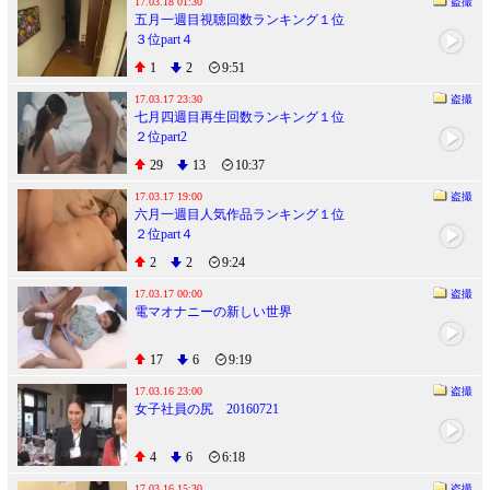
17.03.18 01:30
盗撮
五月一週目視聴回数ランキング１位
３位part４
1
2
9:51
17.03.17 23:30
盗撮
七月四週目再生回数ランキング１位
２位part2
29
13
10:37
17.03.17 19:00
盗撮
六月一週目人気作品ランキング１位
２位part４
2
2
9:24
17.03.17 00:00
盗撮
電マオナニーの新しい世界
17
6
9:19
17.03.16 23:00
盗撮
女子社員の尻 20160721
4
6
6:18
17.03.16 15:30
盗撮