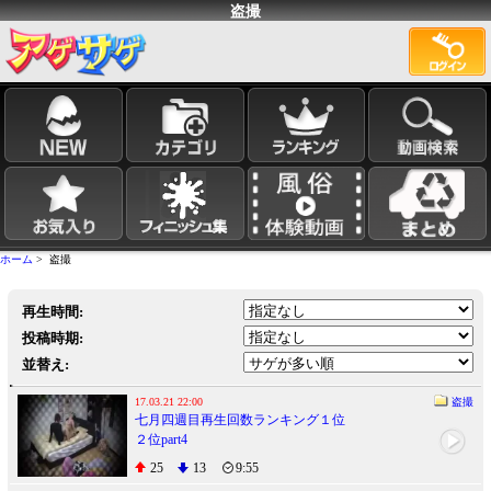
盗撮
ホーム
> 盗撮
再生時間:
投稿時期:
並替え:
17.03.21 22:00
盗撮
七月四週目再生回数ランキング１位
２位part4
25
13
9:55