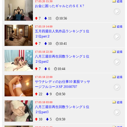
17.03.20 15:30
盗撮
お金に困ったギャルとのＳＥＸ?
7
11
10:56
17.03.19 14:00
盗撮
五月四週目人気作品ランキング１位
２位part２
7
10
10:41
17.03.18 22:30
盗撮
八月三週目再生回数ランキング１位
２位part2
7
6
10:44
17.03.18 22:00
盗撮
サウナレディのお仕事10 素股マッサ
ージフルコースSP 20160707
22
9
8:50
17.03.18 03:00
盗撮
八月三週目再生回数ランキング１位
２位part3
10
5
9:59