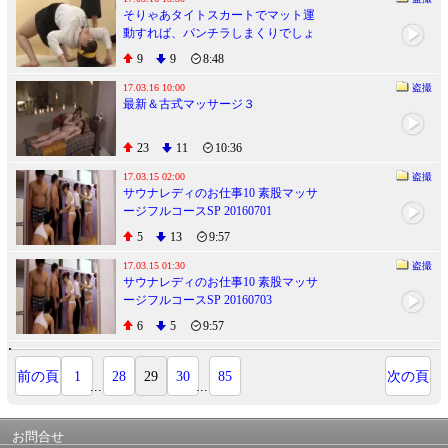
そりゃあタイトスカートでマット運
動すれば、パンチラしまくりでしょ
うｗ② 20161202
9
9
8:48
17.03.16 10:00
盗撮
最新＆古式マッサージ３
23
11
10:36
17.03.15 02:00
盗撮
サウナレディのお仕事10 素股マッサ
ージフルコースSP 20160701
5
13
9:57
17.03.15 01:30
盗撮
サウナレディのお仕事10 素股マッサ
ージフルコースSP 20160703
6
5
9:57
前の頁
1
28
29
30
85
次の頁
...
...
お問合せ