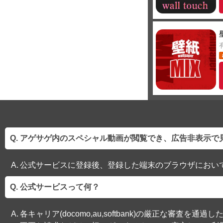
アゲサゲ内のスペシャル動画が閲覧でき、広告非表示で
公式サービスに登録後、登録した端末のブラウザにおい
公式サービスって何？
各キャリア(docomo,au,softbank)の厳正な審査を