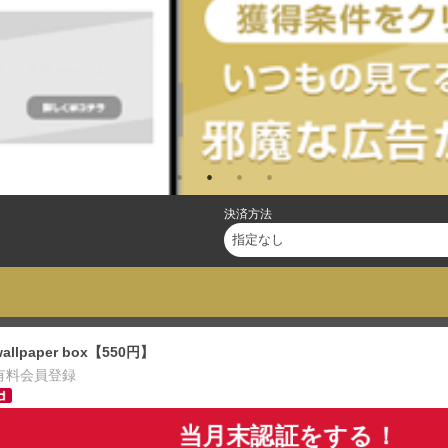
決済方法
wallpaper box【550円】
有料会員登録
当月末認証をする！