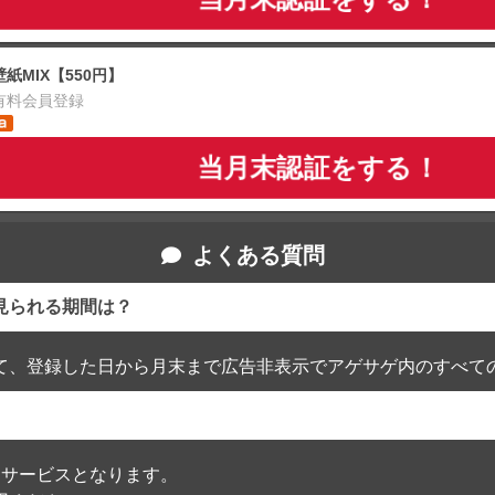
壁紙MIX【550円】
有料会員登録
当月末認証をする！
よくある質問
見られる期間は？
て、登録した日から月末まで広告非表示でアゲサゲ内のすべて
通過したサービスとなります。