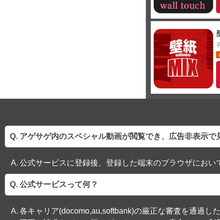
アゲサゲ内のスペシャル動画が閲覧でき、広告非表示で
公式サービスに登録後、登録した端末のブラウザにおい
公式サービスって何？
各キャリア(docomo,au,softbank)の厳正な審査を