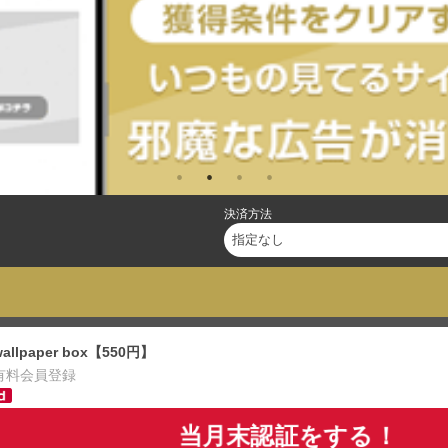
決済方法
wallpaper box【550円】
有料会員登録
当月末認証をする！