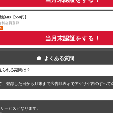
壁紙MIX【550円】
有料会員登録
当月末認証をする！
よくある質問
見られる期間は？
て、登録した日から月末まで広告非表示でアゲサゲ内のすべて
通過したサービスとなります。