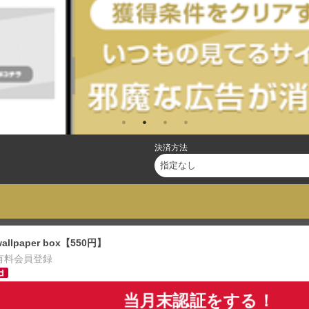
決済方法
wallpaper box【550円】
有料会員登録
当月末認証をする！