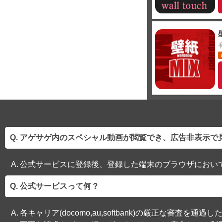
アゲサゲ内のスペシャル動画が閲覧でき、広告非表示で
公式サービスに登録後、登録した端末のブラウザにおい
公式サービスって何？
各キャリア(docomo,au,softbank)の厳正な審査を