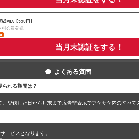
壁紙MIX【550円】
有料会員登録
当月末認証をする！
よくある質問
見られる期間は？
て、登録した日から月末まで広告非表示でアゲサゲ内のすべて
通過したサービスとなります。