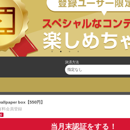
決済方法
wallpaper box【550円】
有料会員登録
当月末認証をする！