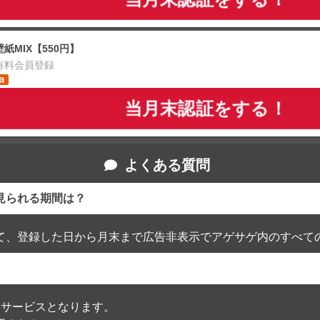
壁紙MIX【550円】
有料会員登録
当月末認証をする！
よくある質問
見られる期間は？
て、登録した日から月末まで広告非表示でアゲサゲ内のすべて
通過したサービスとなります。