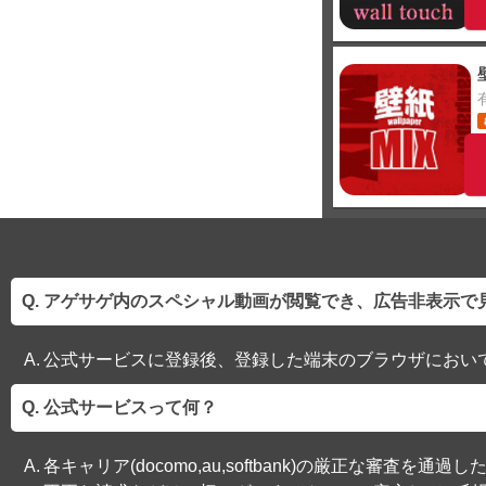
アゲサゲ内のスペシャル動画が閲覧でき、広告非表示で
公式サービスに登録後、登録した端末のブラウザにおい
公式サービスって何？
各キャリア(docomo,au,softbank)の厳正な審査を