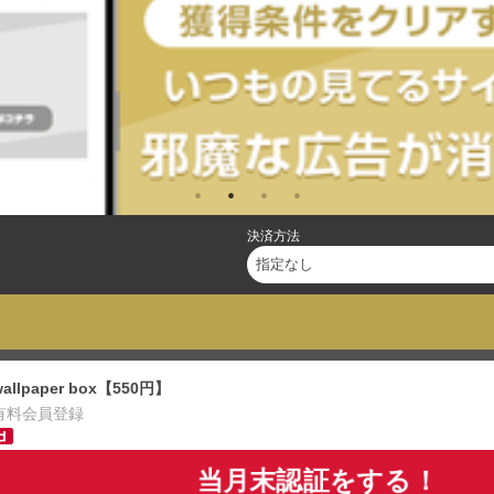
決済方法
wallpaper box【550円】
有料会員登録
当月末認証をする！