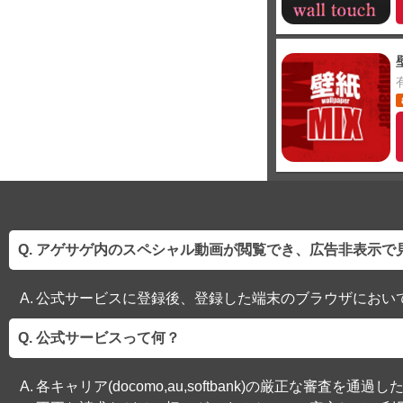
アゲサゲ内のスペシャル動画が閲覧でき、広告非表示で
公式サービスに登録後、登録した端末のブラウザにおい
公式サービスって何？
各キャリア(docomo,au,softbank)の厳正な審査を