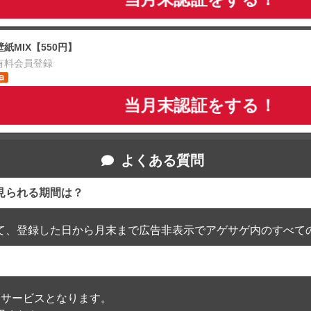
壁紙MIX【550円】
有料会員登録
当月末認証をする！
よくある質問
見られる期間は？
て、登録した日から月末まで広告非表示でアゲサゲ内のすべて
通過したサービスとなります。