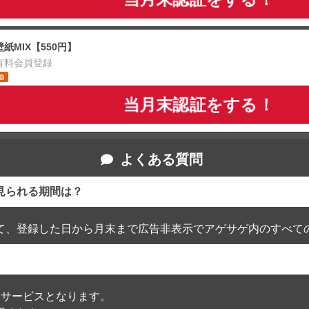
壁紙MIX【550円】
有料会員登録
当月末認証をする！
よくある質問
見られる期間は？
て、登録した日から月末まで広告非表示でアゲサゲ内のすべて
通過したサービスとなります。