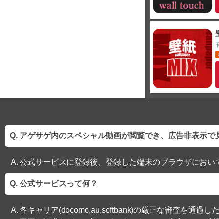
アゲサゲ内のスペシャル動画が閲覧でき、広告非表示で
公式サービスに登録後、登録した端末のブラウザにおい
公式サービスって何？
各キャリア(docomo,au,softbank)の厳正な審査を