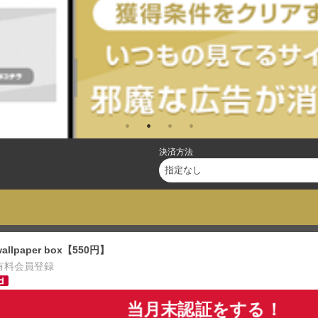
決済方法
wallpaper box【550円】
有料会員登録
当月末認証をする！