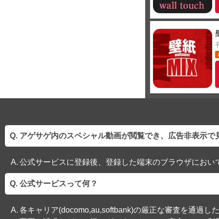
アゲサゲ内のスペシャル動画が閲覧でき、広告非表示で
公式サービスに登録後、登録した端末のブラウザにおい
公式サービスって何？
各キャリア(docomo,au,softbank)の厳正な審査を