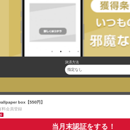
決済方法
wallpaper box【550円】
有料会員登録
当月末認証をする！