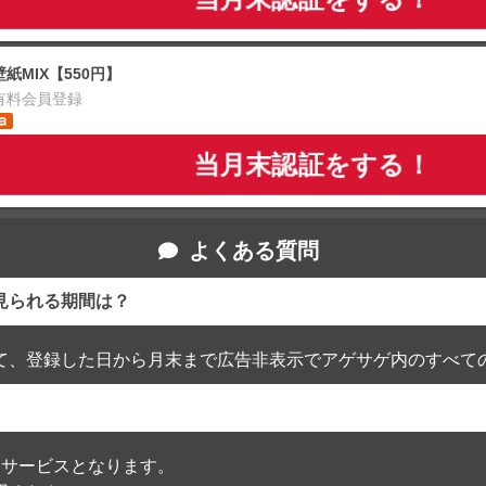
壁紙MIX【550円】
有料会員登録
当月末認証をする！
よくある質問
見られる期間は？
て、登録した日から月末まで広告非表示でアゲサゲ内のすべて
通過したサービスとなります。