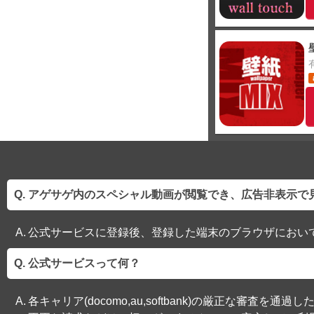
アゲサゲ内のスペシャル動画が閲覧でき、広告非表示で
公式サービスに登録後、登録した端末のブラウザにおい
公式サービスって何？
各キャリア(docomo,au,softbank)の厳正な審査を