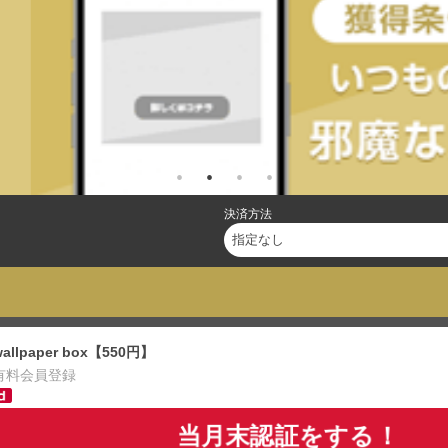
決済方法
wallpaper box【550円】
有料会員登録
当月末認証をする！