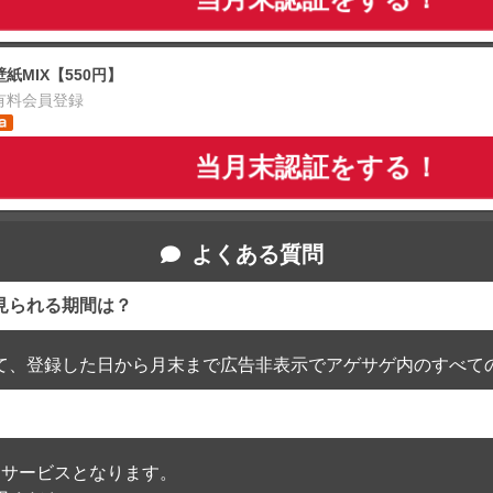
壁紙MIX【550円】
有料会員登録
当月末認証をする！
よくある質問
見られる期間は？
て、登録した日から月末まで広告非表示でアゲサゲ内のすべて
通過したサービスとなります。