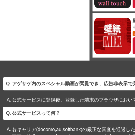
アゲサゲ内のスペシャル動画が閲覧でき、広告非表示で
公式サービスに登録後、登録した端末のブラウザにおい
公式サービスって何？
各キャリア(docomo,au,softbank)の厳正な審査を