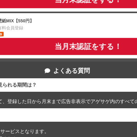
壁紙MIX【550円】
有料会員登録
当月末認証をする！
よくある質問
見られる期間は？
て、登録した日から月末まで広告非表示でアゲサゲ内のすべて
通過したサービスとなります。