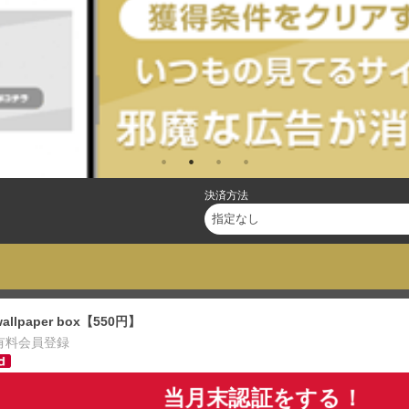
決済方法
wallpaper box【550円】
有料会員登録
当月末認証をする！