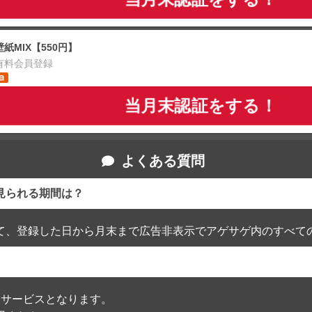
壁紙MIX【550円】
有料会員登録
当月末認証をする！
よくある質問
見られる期間は？
て、登録した日から月末まで広告非表示でアゲサゲ内のすべて
通過したサービスとなります。