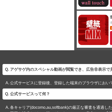
アゲサゲ内のスペシャル動画が閲覧でき、広告非表示で
公式サービスに登録後、登録した端末のブラウザにおい
公式サービスって何？
各キャリア(docomo,au,softbank)の厳正な審査を