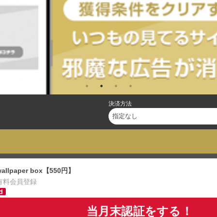
決済方法
wallpaper box【550円】
有料会員登録
当月末認証をする！