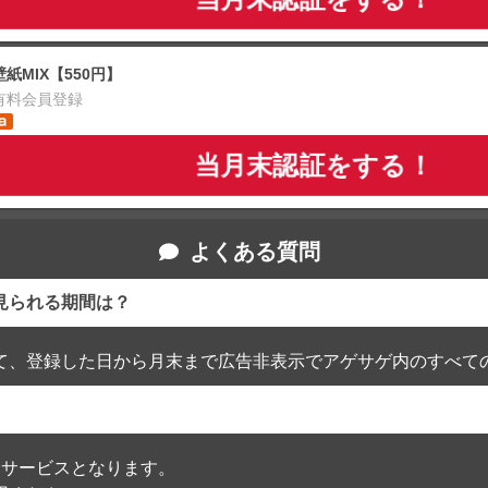
壁紙MIX【550円】
有料会員登録
当月末認証をする！
よくある質問
見られる期間は？
て、登録した日から月末まで広告非表示でアゲサゲ内のすべて
通過したサービスとなります。