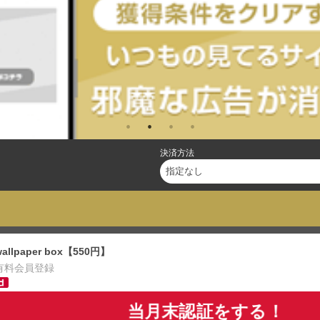
決済方法
wallpaper box【550円】
有料会員登録
当月末認証をする！