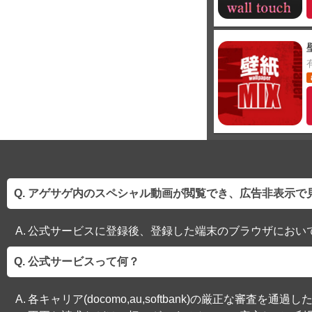
アゲサゲ内のスペシャル動画が閲覧でき、広告非表示で
公式サービスに登録後、登録した端末のブラウザにおい
公式サービスって何？
各キャリア(docomo,au,softbank)の厳正な審査を