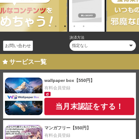
決済方法
お問い合わせ
サービス一覧
wallpaper box【550円】
有料会員登録
当月末認証をする！
マンガフリー【550円】
有料会員登録