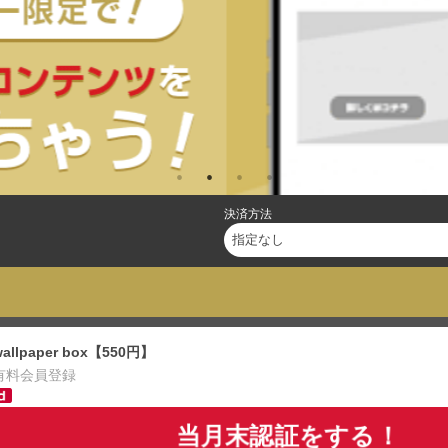
決済方法
wallpaper box【550円】
有料会員登録
当月末認証をする！