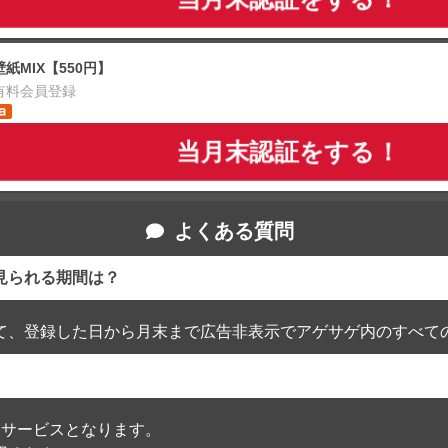
壁紙MIX【550円】
有料会員登録
当月末認証をする！
よくある質問
見られる期間は？
て、登録した日から月末まで広告非表示でアゲサゲ内のすべて
通過したサービスとなります。