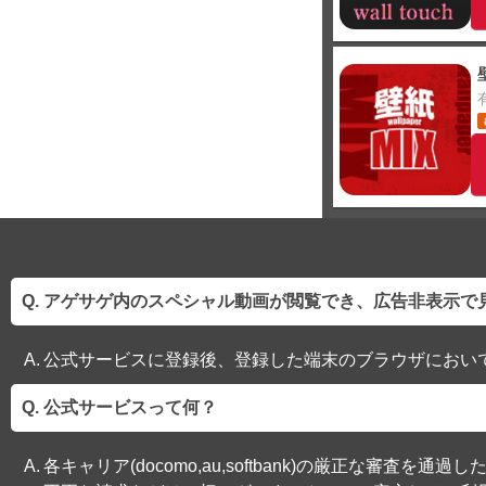
アゲサゲ内のスペシャル動画が閲覧でき、広告非表示で
公式サービスに登録後、登録した端末のブラウザにおい
公式サービスって何？
各キャリア(docomo,au,softbank)の厳正な審査を