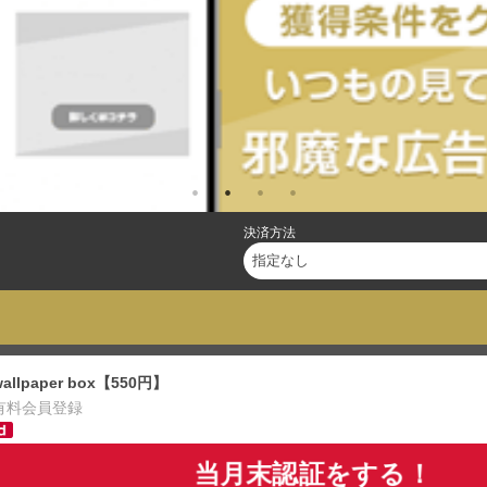
決済方法
wallpaper box【550円】
有料会員登録
当月末認証をする！