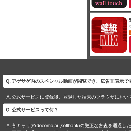
アゲサゲ内のスペシャル動画が閲覧でき、広告非表示で
公式サービスに登録後、登録した端末のブラウザにおい
公式サービスって何？
各キャリア(docomo,au,softbank)の厳正な審査を