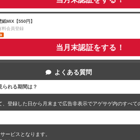
壁紙MIX【550円】
有料会員登録
当月末認証をする！
よくある質問
見られる期間は？
て、登録した日から月末まで広告非表示でアゲサゲ内のすべて
通過したサービスとなります。