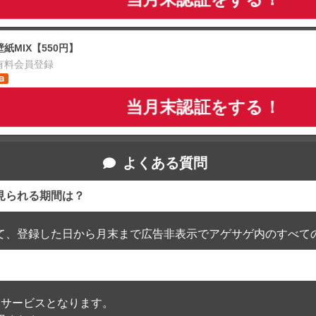
壁紙MIX【550円】
有料会員登録
当月末認証をする！
よくある質問
見られる期間は？
て、登録した日から月末まで広告非表示でアゲサゲ内のすべて
通過したサービスとなります。