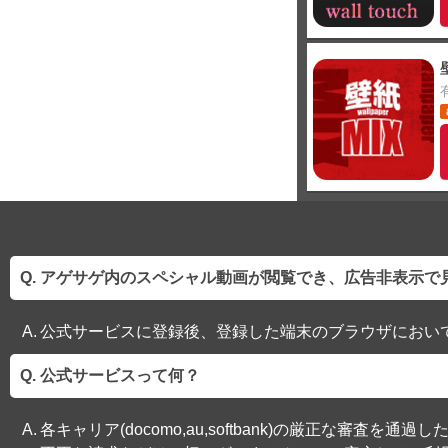
アゲサゲ内のスペシャル動画が閲覧でき、広告非表示で
公式サービスに登録後、登録した端末のブラウザにおい
公式サービスって何？
各キャリア(docomo,au,softbank)の厳正な審査を