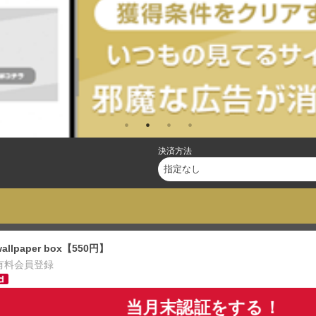
決済方法
wallpaper box【550円】
有料会員登録
当月末認証をする！