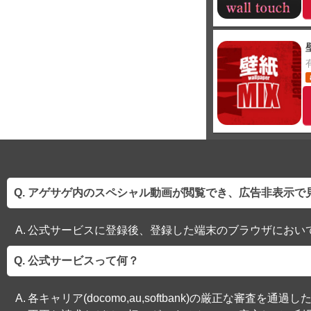
アゲサゲ内のスペシャル動画が閲覧でき、広告非表示で
公式サービスに登録後、登録した端末のブラウザにおい
公式サービスって何？
各キャリア(docomo,au,softbank)の厳正な審査を