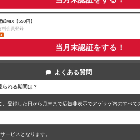
壁紙MIX【550円】
有料会員登録
当月末認証をする！
よくある質問
見られる期間は？
て、登録した日から月末まで広告非表示でアゲサゲ内のすべて
通過したサービスとなります。