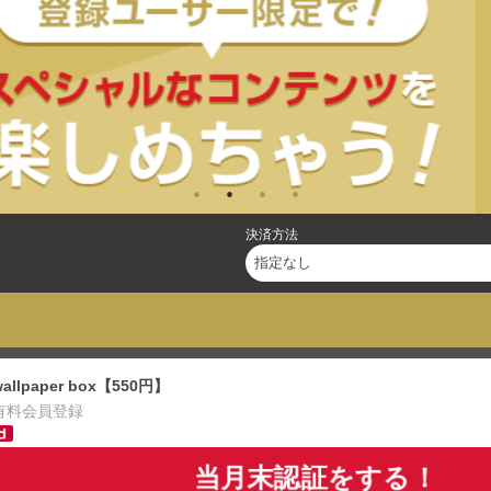
決済方法
wallpaper box【550円】
有料会員登録
当月末認証をする！