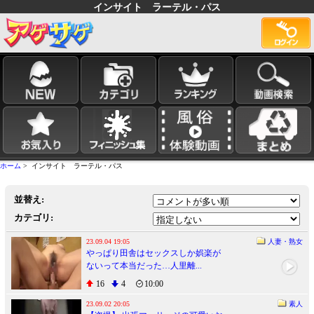
インサイト ラーテル・パス
ホーム
> インサイト ラーテル・パス
並替え:
カテゴリ:
23.09.04 19:05
人妻・熟女
やっぱり田舎はセックスしか娯楽が
ないって本当だった…人里離...
16
4
10:00
23.09.02 20:05
素人