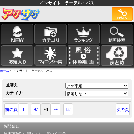
インサイト ラーテル・パス
ホーム
> インサイト ラーテル・パス
並替え:
カテゴリ:
前の頁
1
97
98
99
155
次の頁
…
…
お問合せ
特定商取引に関する法に基づく表示