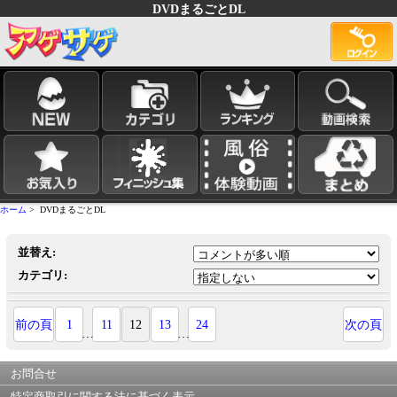
DVDまるごとDL
ホーム
> DVDまるごとDL
並替え:
カテゴリ:
前の頁
1
11
12
13
24
次の頁
…
…
お問合せ
特定商取引に関する法に基づく表示