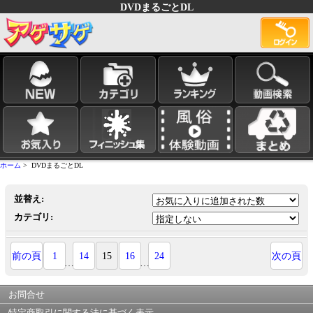
DVDまるごとDL
ホーム
> DVDまるごとDL
並替え:
カテゴリ:
前の頁
1
14
15
16
24
次の頁
…
…
お問合せ
特定商取引に関する法に基づく表示