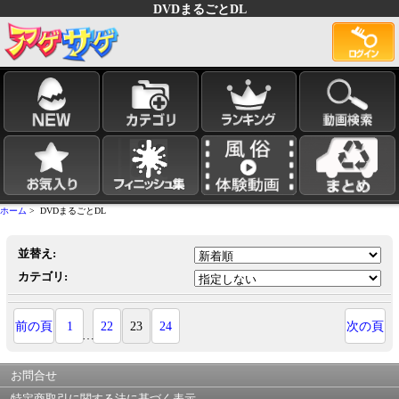
DVDまるごとDL
ホーム
> DVDまるごとDL
並替え:
カテゴリ:
前の頁
1
22
23
24
次の頁
…
お問合せ
特定商取引に関する法に基づく表示