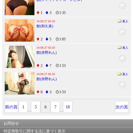
1
3
1:35
14.09.27 05:10
素人
館(和久泉)
2
5
1:05
14.09.27 05:10
素人
館(赤野れん)
2
7
1:53
14.09.27 05:10
素人
館(赤野れん)
0
3
1:53
前の頁
1
5
6
7
18
次の頁
…
…
お問合せ
特定商取引に関する法に基づく表示