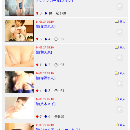
アジアンガール(スミレ)
8
10
1:00
14.09.27 05:10
素人
館(赤野れん)
5
4
1:55
14.09.27 05:10
素人
館(和久泉)
1
2
1:05
14.09.27 05:10
素人
館(赤野れん)
4
3
1:31
14.09.27 05:10
素人
館(八木メイ)
7
6
0:29
14.09.27 05:10
素人
館(ジャイアントコーンヒロ）