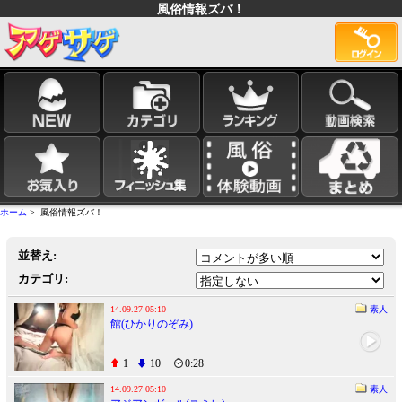
風俗情報ズバ！
ホーム
> 風俗情報ズバ！
並替え:
カテゴリ:
14.09.27 05:10
素人
館(ひかりのぞみ)
1
10
0:28
14.09.27 05:10
素人