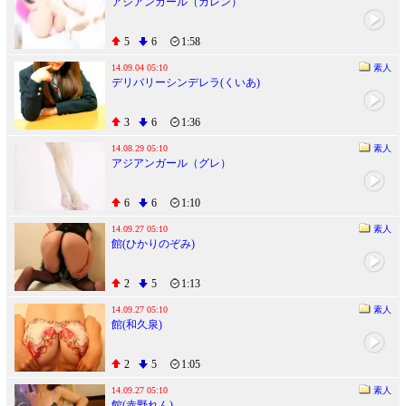
アジアンガール（カレン）
5
6
1:58
14.09.04 05:10
素人
デリバリーシンデレラ(くいあ)
3
6
1:36
14.08.29 05:10
素人
アジアンガール（グレ）
6
6
1:10
14.09.27 05:10
素人
館(ひかりのぞみ)
2
5
1:13
14.09.27 05:10
素人
館(和久泉)
2
5
1:05
14.09.27 05:10
素人
館(赤野れん)