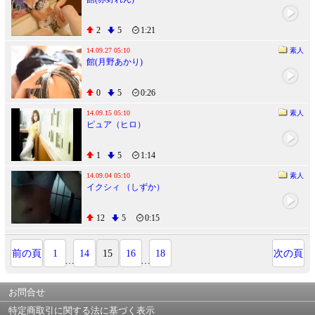
2
5
1:21
14.09.27 05:10
素人
館(月野あかり)
0
5
0:26
14.09.15 05:10
素人
ピュア（ヒロ）
1
5
1:14
14.09.04 05:10
素人
イクシィ （しずか）
12
5
0:15
前の頁
1
14
15
16
18
次の頁
…
…
お問合せ
特定商取引に関する法に基づく表示