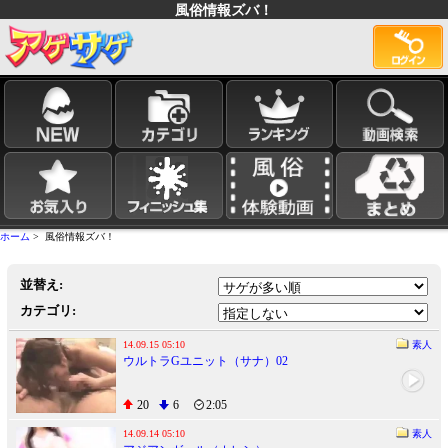
風俗情報ズバ！
ホーム
> 風俗情報ズバ！
並替え:
カテゴリ:
14.09.15 05:10
素人
ウルトラGユニット（サナ）02
20
6
2:05
14.09.14 05:10
素人