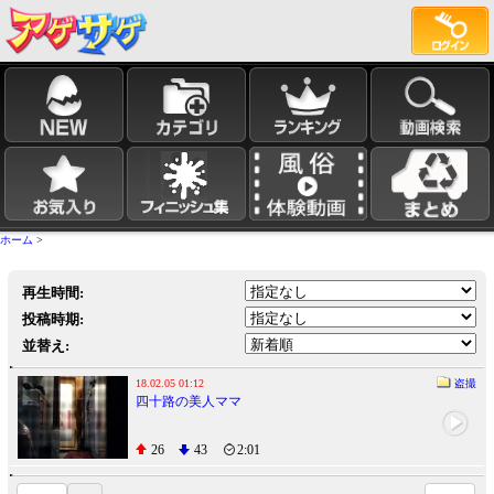
ホーム
>
再生時間:
投稿時期:
並替え:
18.02.05 01:12
盗撮
四十路の美人ママ
26
43
2:01