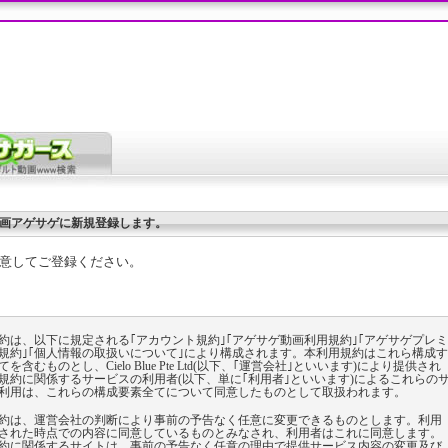
画アゲサゲに新規登録します。
意してご登録ください。
約は、以下に規定される｢アカウント規約｣｢アゲサゲ動画利用規約｣｢アゲサゲプレミ
規約｣｢個人情報の取扱いについて｣により構成されます。本利用規約はこれら構成す
を含むものとし、Cielo Blue Pte Ltd(以下、｢運営会社｣といいます)により提供され
規約に関係するサービスの利用者(以下、単に｢利用者｣といいます)によるこれらの
利用は、これらの構成要素全てについて同意したものとして取扱われます。
約は、運営会社の判断により事前の予告なく任意に変更できるものとします。利用
された時点での内容に同意しているものとみなされ、利用者はこれに同意します。
約に関係するサイトは、事前の予告なく任意の理由で提供サービス内容の変更及び