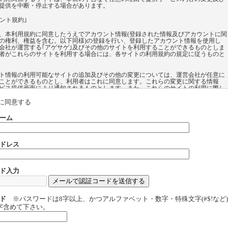
提供を中断・停止する場合があります。
ウント規約｣
、本利用規約に同意したうえでアカウント情報(登録された情報及びアカウントに関
の権利、権益を含む。以下同様)の登録を行い、登録したアカウント情報を使用し
会社が運営する｢アゲサゲ｣及びその他のサイトを利用することができるものとしま
者がこれらのサイトを利用する場合には、各サイトの利用規約の規定に従うものと
ト情報の利用可能なサイトの追加及びその他の変更については、運営会社が任意に
ことができるものとし、利用者はこれに同意します。これらの変更に関する情報
ビス提供画面により通知されるものとします。また、これらのサイトの利用に際し
録したアカウント情報の利用が利用者の任意により選択できるものもあります。登
カウント情報の必要性、及び登録したアカウント情報を利用することにより提供さ
に同意する
ビス内容については各サイトのサービス提供画面にて説明されるものとします。
ーム
、自身が登録した自己のアカウント情報をいかなる第三者に対しても譲渡及び貸与
ものとします。その他いかなる目的でも、自身が登録した自己のアカウント情報を
使用させることはできないものとします。
ドレス
よるアカウント情報の登録、登録したアカウント情報に基づく各サイトの利用に際
会社が取得する個人情報の取扱いについては、本利用規約を構成する｢個人情報の取
いて｣の内容に従うものとします。
ド入力
よる｢アカウント規約｣に違反する行為があった場合又はそのおそれがある場合、運
任意の理由に基づく判断により、利用者に対する事前の告知なく利用者が登録した
ト情報の削除及びその他の対応を行うことがあるものとし、利用者はこれを承認し
ド
※パスワードは8字以上、かつアルファベット・数字・特殊文字(#$!など
字含めて下さい。
概要 】
は以下のようなコンテンツ利用を目的としているコミュニティーサイトです。