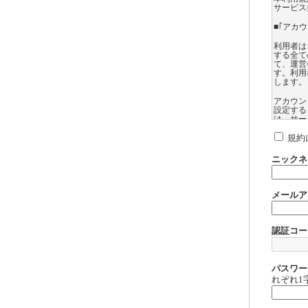
サービス
■｢アカ
利用者は
する全て
て、運営
す。利用
します。
アカウン
設定する
は、サー
ては、登
録したア
規約
れるサー
ニックネ
利用者は
できない
第三者に
メールア
利用者に
して運営
扱いにつ
認証コー
利用者に
営会社は
アカウン
ます。
パスワー
れぞれ1
【サイト
アゲサゲ