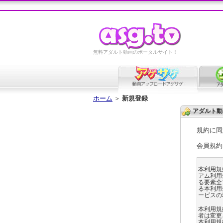
無料アダルト動画のポータルサイト！
ホーム
＞
新規登録
アダルト動
規約に同
会員規約
本利用規
アム利用
る要素全て
る本利用
ービスの
本利用規
者は変更
本利用規