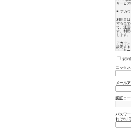
サービス
■｢アカ
利用者は
する全て
て、運営
す。利用
します。
アカウン
設定する
は、サー
ては、登
録したア
規約
れるサー
ニックネ
利用者は
できない
第三者に
メールア
利用者に
して運営
扱いにつ
認証コー
利用者に
営会社は
アカウン
ます。
パスワー
れぞれ1
【サイト
アゲサゲ