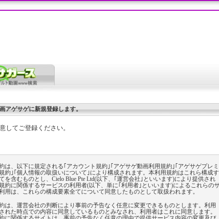
画アゲサゲに新規登録します。
意してご登録ください。
約は、以下に規定される｢アカウント規約｣｢アゲサゲ動画利用規約｣｢アゲサゲプレミ
規約｣｢個人情報の取扱いについて｣により構成されます。本利用規約はこれら構成す
を含むものとし、Cielo Blue Pte Ltd(以下、｢運営会社｣といいます)により提供され
規約に関係するサービスの利用者(以下、単に｢利用者｣といいます)によるこれらの
利用は、これらの構成要素全てについて同意したものとして取扱われます。
約は、運営会社の判断により事前の予告なく任意に変更できるものとします。利用
された時点での内容に同意しているものとみなされ、利用者はこれに同意します。
約に関係するサイトは、事前の予告なく任意の理由で提供サービス内容の変更及び