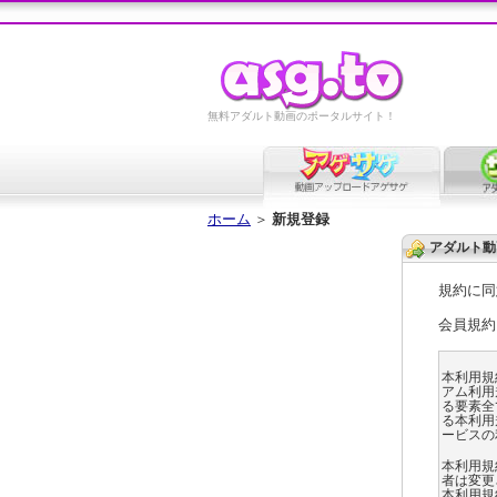
無料アダルト動画のポータルサイト！
ホーム
＞
新規登録
アダルト動
規約に同
会員規約
本利用規
アム利用
る要素全て
る本利用
ービスの
本利用規
者は変更
本利用規