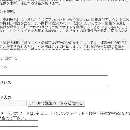
提供を中断・停止する場合があります。
ウント規約｣
、本利用規約に同意したうえでアカウント情報(登録された情報及びアカウントに関
の権利、権益を含む。以下同様)の登録を行い、登録したアカウント情報を使用し
会社が運営する｢アゲサゲ｣及びその他のサイトを利用することができるものとしま
者がこれらのサイトを利用する場合には、各サイトの利用規約の規定に従うものと
ト情報の利用可能なサイトの追加及びその他の変更については、運営会社が任意に
ことができるものとし、利用者はこれに同意します。これらの変更に関する情報
ビス提供画面により通知されるものとします。また、これらのサイトの利用に際し
録したアカウント情報の利用が利用者の任意により選択できるものもあります。登
カウント情報の必要性、及び登録したアカウント情報を利用することにより提供さ
に同意する
ビス内容については各サイトのサービス提供画面にて説明されるものとします。
ーム
、自身が登録した自己のアカウント情報をいかなる第三者に対しても譲渡及び貸与
ものとします。その他いかなる目的でも、自身が登録した自己のアカウント情報を
使用させることはできないものとします。
ドレス
よるアカウント情報の登録、登録したアカウント情報に基づく各サイトの利用に際
会社が取得する個人情報の取扱いについては、本利用規約を構成する｢個人情報の取
いて｣の内容に従うものとします。
ド入力
よる｢アカウント規約｣に違反する行為があった場合又はそのおそれがある場合、運
任意の理由に基づく判断により、利用者に対する事前の告知なく利用者が登録した
ト情報の削除及びその他の対応を行うことがあるものとし、利用者はこれを承認し
ド
※パスワードは8字以上、かつアルファベット・数字・特殊文字(#$!など
字含めて下さい。
概要 】
は以下のようなコンテンツ利用を目的としているコミュニティーサイトです。