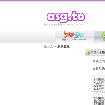
無料アダルト動画のポータルサイト！
ホーム
＞
新規登録
アダルト動
規約に同
会員規約
本利用規
アム利用
る要素全て
る本利用
ービスの
本利用規
者は変更
本利用規