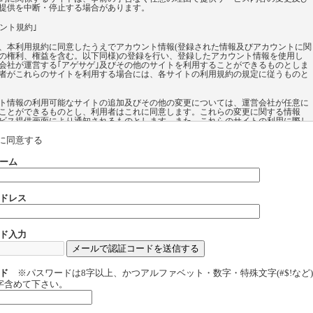
提供を中断・停止する場合があります。
ウント規約｣
、本利用規約に同意したうえでアカウント情報(登録された情報及びアカウントに関
の権利、権益を含む。以下同様)の登録を行い、登録したアカウント情報を使用し
会社が運営する｢アゲサゲ｣及びその他のサイトを利用することができるものとしま
者がこれらのサイトを利用する場合には、各サイトの利用規約の規定に従うものと
ト情報の利用可能なサイトの追加及びその他の変更については、運営会社が任意に
ことができるものとし、利用者はこれに同意します。これらの変更に関する情報
ビス提供画面により通知されるものとします。また、これらのサイトの利用に際し
録したアカウント情報の利用が利用者の任意により選択できるものもあります。登
カウント情報の必要性、及び登録したアカウント情報を利用することにより提供さ
に同意する
ビス内容については各サイトのサービス提供画面にて説明されるものとします。
ーム
、自身が登録した自己のアカウント情報をいかなる第三者に対しても譲渡及び貸与
ものとします。その他いかなる目的でも、自身が登録した自己のアカウント情報を
使用させることはできないものとします。
ドレス
よるアカウント情報の登録、登録したアカウント情報に基づく各サイトの利用に際
会社が取得する個人情報の取扱いについては、本利用規約を構成する｢個人情報の取
いて｣の内容に従うものとします。
ド入力
よる｢アカウント規約｣に違反する行為があった場合又はそのおそれがある場合、運
任意の理由に基づく判断により、利用者に対する事前の告知なく利用者が登録した
ト情報の削除及びその他の対応を行うことがあるものとし、利用者はこれを承認し
ド
※パスワードは8字以上、かつアルファベット・数字・特殊文字(#$!など
字含めて下さい。
概要 】
は以下のようなコンテンツ利用を目的としているコミュニティーサイトです。