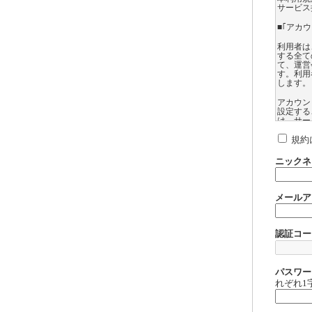
サービス
■｢アカ
利用者は
する全て
て、運営
す。利用
します。
アカウン
設定する
は、サー
ては、登
録したア
規約
れるサー
ニックネ
利用者は
できない
第三者に
メールア
利用者に
して運営
扱いにつ
認証コー
利用者に
営会社は
アカウン
ます。
パスワー
れぞれ1
【サイト
アゲサゲ