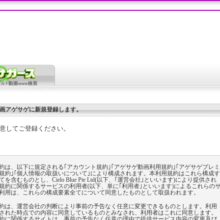
画アゲサゲに新規登録します。
意してご登録ください。
約は、以下に規定される｢アカウント規約｣｢アゲサゲ動画利用規約｣｢アゲサゲプレミ
規約｣｢個人情報の取扱いについて｣により構成されます。本利用規約はこれら構成す
を含むものとし、Cielo Blue Pte Ltd(以下、｢運営会社｣といいます)により提供され
規約に関係するサービスの利用者(以下、単に｢利用者｣といいます)によるこれらの
利用は、これらの構成要素全てについて同意したものとして取扱われます。
約は、運営会社の判断により事前の予告なく任意に変更できるものとします。利用
された時点での内容に同意しているものとみなされ、利用者はこれに同意します。
約に関係するサイトは、事前の予告なく任意の理由で提供サービス内容の変更及び