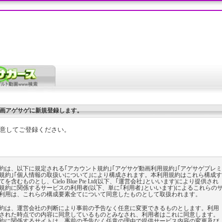
画アゲサゲに新規登録します。
意してご登録ください。
約は、以下に規定される｢アカウント規約｣｢アゲサゲ動画利用規約｣｢アゲサゲプレミ
規約｣｢個人情報の取扱いについて｣により構成されます。本利用規約はこれら構成す
を含むものとし、Cielo Blue Pte Ltd(以下、｢運営会社｣といいます)により提供され
規約に関係するサービスの利用者(以下、単に｢利用者｣といいます)によるこれらの
利用は、これらの構成要素全てについて同意したものとして取扱われます。
約は、運営会社の判断により事前の予告なく任意に変更できるものとします。利用
された時点での内容に同意しているものとみなされ、利用者はこれに同意します。
約に関係するサイトは、事前の予告なく任意の理由で提供サービス内容の変更及び