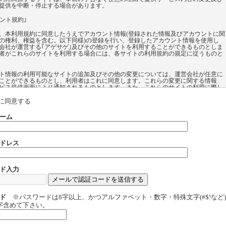
提供を中断・停止する場合があります。
ウント規約｣
、本利用規約に同意したうえでアカウント情報(登録された情報及びアカウントに関
の権利、権益を含む。以下同様)の登録を行い、登録したアカウント情報を使用し
会社が運営する｢アゲサゲ｣及びその他のサイトを利用することができるものとしま
者がこれらのサイトを利用する場合には、各サイトの利用規約の規定に従うものと
ト情報の利用可能なサイトの追加及びその他の変更については、運営会社が任意に
ことができるものとし、利用者はこれに同意します。これらの変更に関する情報
ビス提供画面により通知されるものとします。また、これらのサイトの利用に際し
録したアカウント情報の利用が利用者の任意により選択できるものもあります。登
カウント情報の必要性、及び登録したアカウント情報を利用することにより提供さ
に同意する
ビス内容については各サイトのサービス提供画面にて説明されるものとします。
ーム
、自身が登録した自己のアカウント情報をいかなる第三者に対しても譲渡及び貸与
ものとします。その他いかなる目的でも、自身が登録した自己のアカウント情報を
使用させることはできないものとします。
ドレス
よるアカウント情報の登録、登録したアカウント情報に基づく各サイトの利用に際
会社が取得する個人情報の取扱いについては、本利用規約を構成する｢個人情報の取
いて｣の内容に従うものとします。
ド入力
よる｢アカウント規約｣に違反する行為があった場合又はそのおそれがある場合、運
任意の理由に基づく判断により、利用者に対する事前の告知なく利用者が登録した
ト情報の削除及びその他の対応を行うことがあるものとし、利用者はこれを承認し
ド
※パスワードは8字以上、かつアルファベット・数字・特殊文字(#$!など
字含めて下さい。
概要 】
は以下のようなコンテンツ利用を目的としているコミュニティーサイトです。