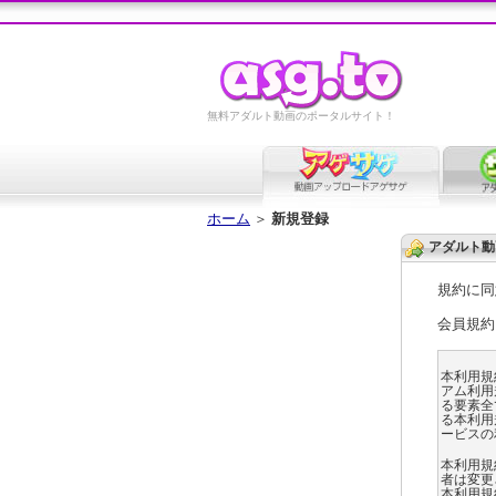
無料アダルト動画のポータルサイト！
ホーム
＞
新規登録
アダルト動
規約に同
会員規約
本利用規
アム利用
る要素全て
る本利用
ービスの
本利用規
者は変更
本利用規