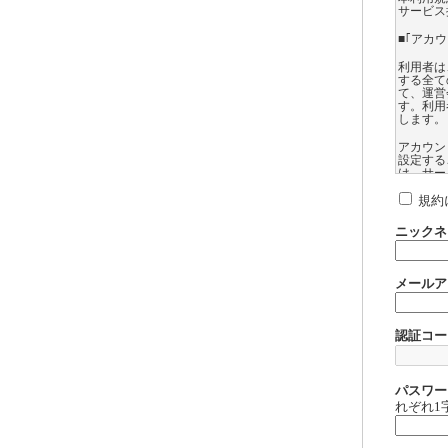
サービス
■｢アカ
利用者は
する全て
て、運営
す。利用
します。
アカウン
設定する
は、サー
ては、登
録したア
規約
れるサー
ニックネ
利用者は
できない
第三者に
メールア
利用者に
して運営
扱いにつ
認証コー
利用者に
営会社は
アカウン
ます。
パスワー
れぞれ1
【サイト
アゲサゲ