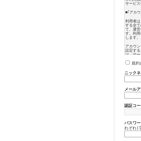
サービス
■｢アカ
利用者は
する全て
て、運営
す。利用
します。
アカウン
設定する
は、サー
ては、登
録したア
規約
れるサー
ニックネ
利用者は
できない
第三者に
メールア
利用者に
して運営
扱いにつ
認証コー
利用者に
営会社は
アカウン
ます。
パスワー
れぞれ1
【サイト
アゲサゲ