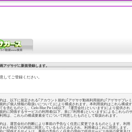
画アゲサゲに新規登録します。
意してご登録ください。
約は、以下に規定される｢アカウント規約｣｢アゲサゲ動画利用規約｣｢アゲサゲプレミ
規約｣｢個人情報の取扱いについて｣により構成されます。本利用規約はこれら構成す
を含むものとし、Cielo Blue Pte Ltd(以下、｢運営会社｣といいます)により提供され
規約に関係するサービスの利用者(以下、単に｢利用者｣といいます)によるこれらの
利用は、これらの構成要素全てについて同意したものとして取扱われます。
約は、運営会社の判断により事前の予告なく任意に変更できるものとします。利用
された時点での内容に同意しているものとみなされ、利用者はこれに同意します。
約に関係するサイトは、事前の予告なく任意の理由で提供サービス内容の変更及び