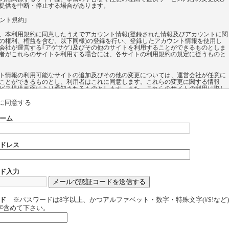
提供を中断・停止する場合があります。
ウント規約｣
、本利用規約に同意したうえでアカウント情報(登録された情報及びアカウントに関
の権利、権益を含む。以下同様)の登録を行い、登録したアカウント情報を使用し
会社が運営する｢アゲサゲ｣及びその他のサイトを利用することができるものとしま
者がこれらのサイトを利用する場合には、各サイトの利用規約の規定に従うものと
ト情報の利用可能なサイトの追加及びその他の変更については、運営会社が任意に
ことができるものとし、利用者はこれに同意します。これらの変更に関する情報
ビス提供画面により通知されるものとします。また、これらのサイトの利用に際し
録したアカウント情報の利用が利用者の任意により選択できるものもあります。登
カウント情報の必要性、及び登録したアカウント情報を利用することにより提供さ
に同意する
ビス内容については各サイトのサービス提供画面にて説明されるものとします。
ーム
、自身が登録した自己のアカウント情報をいかなる第三者に対しても譲渡及び貸与
ものとします。その他いかなる目的でも、自身が登録した自己のアカウント情報を
使用させることはできないものとします。
ドレス
よるアカウント情報の登録、登録したアカウント情報に基づく各サイトの利用に際
会社が取得する個人情報の取扱いについては、本利用規約を構成する｢個人情報の取
いて｣の内容に従うものとします。
ド入力
よる｢アカウント規約｣に違反する行為があった場合又はそのおそれがある場合、運
任意の理由に基づく判断により、利用者に対する事前の告知なく利用者が登録した
ト情報の削除及びその他の対応を行うことがあるものとし、利用者はこれを承認し
ド
※パスワードは8字以上、かつアルファベット・数字・特殊文字(#$!など
字含めて下さい。
概要 】
は以下のようなコンテンツ利用を目的としているコミュニティーサイトです。