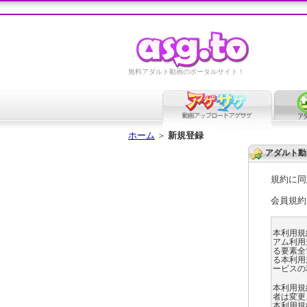
無料アダルト動画のポータルサイト！
ホーム
＞
新規登録
アダルト動
規約に同
会員規約
本利用規
アム利用
る要素全て
る本利用
ービスの
本利用規
者は変更
本利用規