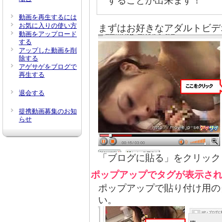
することが出来ます！
動画を再生するには
お気に入りの使い方
まずはお好きなアダルトビデ
動画をアップロード
する
アップした動画を削
除する
アゲサゲをブログで
再生する
退会する
提携動画募集のお知
らせ
「ブログに貼る」をクリック
ポップアップでタグが表示さ
ポップアップで貼り付け用の
い。