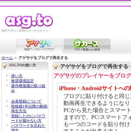
無料アダルト動画のポータルサイト！
ホーム
＞
アゲサゲをブログで再生する
ASG.TOの使い方
アゲサゲをブログで再生する
アゲサゲのプレイヤーをブロ
使い方
推奨環境設定
著作権保護の取り組
iPhone・Androidサ
み
ブログに貼り付けると同じ方法で
会員登録について
動画再生できるようになり
投稿後1年以降の動画
PCから見た場合とスマー
再生方法
登録したのにパスワ
ますので、PC/スマート
ードが届かない方
も一つのコードを貼り付け
パスワードを忘れた
場合