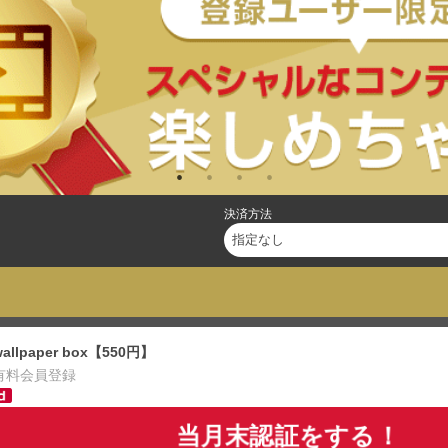
決済方法
wallpaper box【550円】
有料会員登録
当月末認証をする！