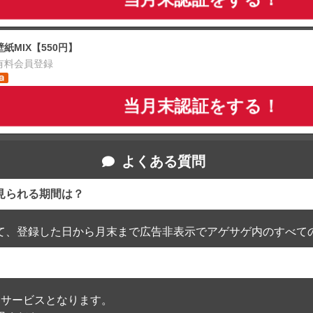
壁紙MIX【550円】
有料会員登録
当月末認証をする！
よくある質問
見られる期間は？
て、登録した日から月末まで広告非表示でアゲサゲ内のすべて
通過したサービスとなります。