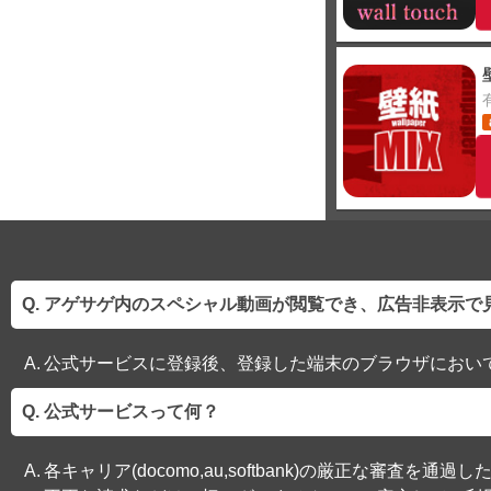
アゲサゲ内のスペシャル動画が閲覧でき、広告非表示で
公式サービスに登録後、登録した端末のブラウザにおい
公式サービスって何？
各キャリア(docomo,au,softbank)の厳正な審査を