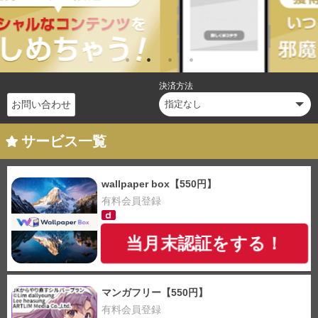
決済方法
お問い合わせ
サービス一覧
wallpaper box【550円】
有料会員登録
当月末認証をする！
マンガフリー【550円】
有料会員登録