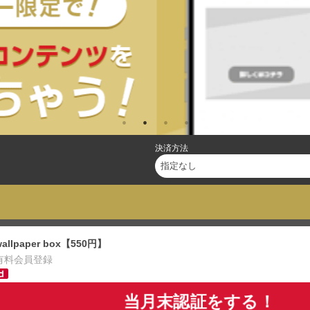
決済方法
wallpaper box【550円】
有料会員登録
当月末認証をする！