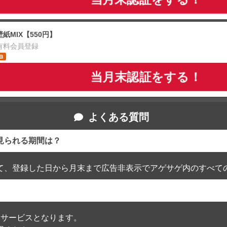
壁紙MIX【550円】
有料会員登録
当月末認証をする！
よくある質問
見られる期間は？
て、登録した日から月末まで広告非表示でアゲサゲ内のすべて
通過したサービスとなります。