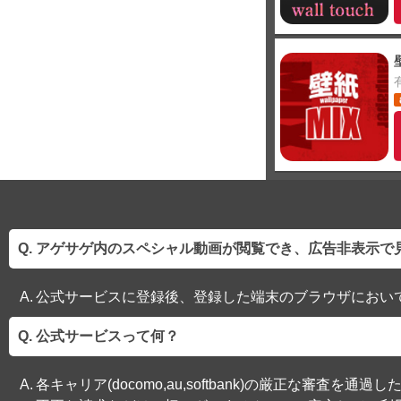
アゲサゲ内のスペシャル動画が閲覧でき、広告非表示で
公式サービスに登録後、登録した端末のブラウザにおい
公式サービスって何？
各キャリア(docomo,au,softbank)の厳正な審査を