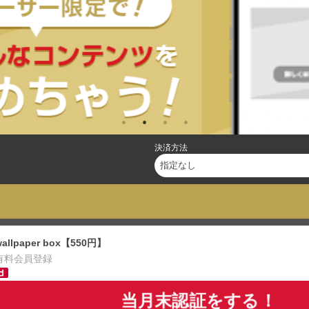
決済方法
wallpaper box【550円】
有料会員登録
当月末認証をする！