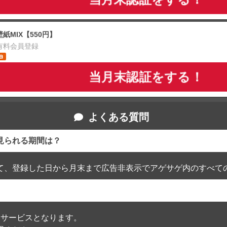
壁紙MIX【550円】
有料会員登録
当月末認証をする！
よくある質問
見られる期間は？
て、登録した日から月末まで広告非表示でアゲサゲ内のすべて
通過したサービスとなります。