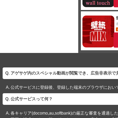
アゲサゲ内のスペシャル動画が閲覧でき、広告非表示で
公式サービスに登録後、登録した端末のブラウザにおい
公式サービスって何？
各キャリア(docomo,au,softbank)の厳正な審査を