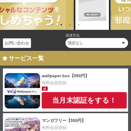
決済方法
お問い合わせ
サービス一覧
wallpaper box【550円】
有料会員登録
当月末認証をする！
マンガフリー【550円】
有料会員登録