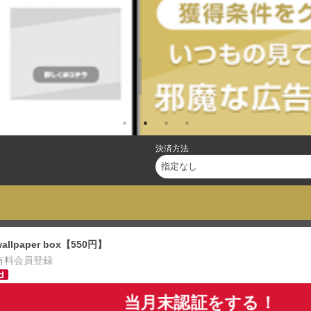
決済方法
wallpaper box【550円】
有料会員登録
当月末認証をする！