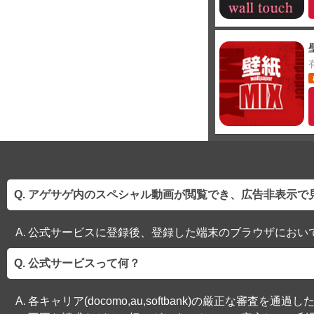
アゲサゲ内のスペシャル動画が閲覧でき、広告非表示で
公式サービスに登録後、登録した端末のブラウザにおい
公式サービスって何？
各キャリア(docomo,au,softbank)の厳正な審査を