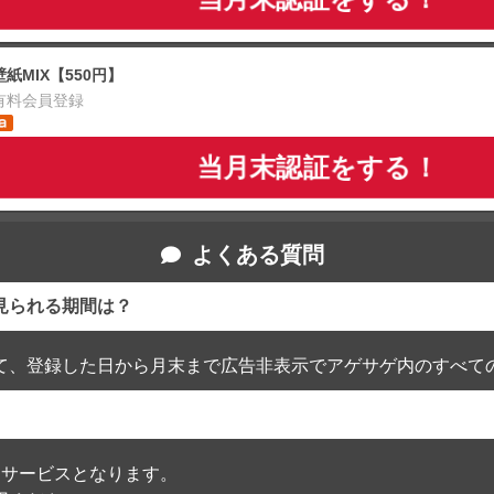
壁紙MIX【550円】
有料会員登録
当月末認証をする！
よくある質問
見られる期間は？
て、登録した日から月末まで広告非表示でアゲサゲ内のすべて
通過したサービスとなります。