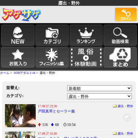
露出・野外
ホーム
>
SODアダルトch
> 露出・野外
並替え:
カテゴリ:
17.08.27 22:30
露出・野外
戸田真琴とセーラー服
116
68
10:54
17.08.27 15:00
露出・野外